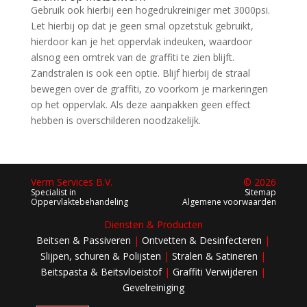
Gebruik ook hierbij een hogedrukreiniger met 3000psi.
Let hierbij op dat je geen smal opzetstuk gebruikt,
hierdoor kan je het oppervlak indeuken, waardoor
alsnog een omtrek van de graffiti te zien blijft.
Zandstralen is ook een optie. Blijf hierbij de straal
bewegen over de graffiti, zo voorkom je markeringen
op het oppervlak. Als deze aanpakken geen effect
hebben is overschilderen noodzakelijk.
Verm Services B.V.
© 2026
Specialist in
Sitemap
Oppervlaktebehandeling
Algemene voorwaarden
Diensten & Producten
Beitsen & Passiveren
|
Ontvetten & Desinfecteren
|
Slijpen, schuren & Polijsten
|
Stralen & Satineren
|
Beitspasta & Beitsvloeistof
|
Graffiti Verwijderen
|
Gevelreiniging