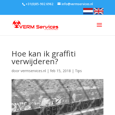
+31(0)85-902 6962
info@vermservices.nl
Hoe kan ik graffiti
verwijderen?
door
vermservices.nl
|
feb 15, 2018
|
Tips