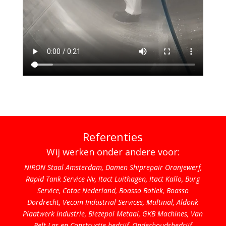
Referenties
Wij werken onder andere voor:
NIRON Staal Amsterdam, Damen Shiprepair Oranjewerf,
Rapid Tank Service Nv, Itact Luithagen, Itact Kallo, Burg
Service, Cotac Nederland, Boasso Botlek, Boasso
Dordrecht, Vecom Industrial Services, Multinal, Aldonk
Plaatwerk industrie, Biezepol Metaal, GKB Machines, Van
Pelt Las en Constructie bedrijf, Onderhoudsbedrijf