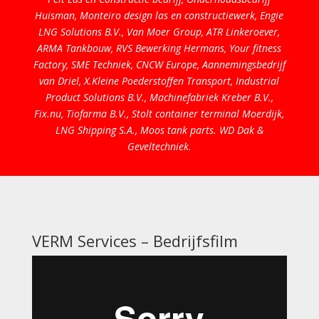
Huisman, Monteiro design las en constructiewerk, Engie
LNG Solutions B.V., Van Moer Group, ATR Linkeroever,
ARMA Tankbouw, RVS Bewerking Hermans, Your fitness
Factory, SME Techniek, CNCW Europe, Aannemingsbedrijf
van Driel, X.Kleine Poederstoffen Transport, Industrial
Product Solutions B.V., Machinefabriek Kreber B.V.,
Fix.nu, Tiofarma B.V., Stolt container terminal Moerdijk,
LNG Shipping S.A., Moos tank parts. WD Dak &
Geveltechniek.
VERM Services – Bedrijfsfilm