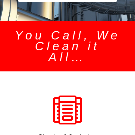
You Call, We
Clean it
All…
